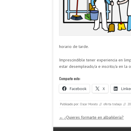
horario de tarde.
Imprescindible tener experiencia en limp
estar desempleado/a e inscrito/a en la 
Comparte esto:
Facebook
X
Linke
Publicado por:
Oscar Morato
//
oferta trabajo
//
20
Navegación de entradas
←
¿Quieres formarte en albañilería?