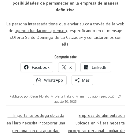
posibilidades
de permanecer en la empresa
de manera
definitiva
.
La persona interesada tiene que enviar su cv a través de la web
de
agencia.fundacionasprem.org
especificando en el mensaje
«Oferta Santo Domingo de La Calzada» y contactaremos con
ella.
Comparte esto:
Facebook
X
LinkedIn
WhatsApp
Más
Publicado por:
Oscar Morato
//
oferta trabajo
//
manipulación
,
producción
//
agosto 30, 2023
Navegación de entradas
←
Importante bodega ubicada
Empresa de alimentación
en Haro necesita incorporar una
ubicada en Nájera necesita
persona con discapacidad
incorporar personal auxiliar de