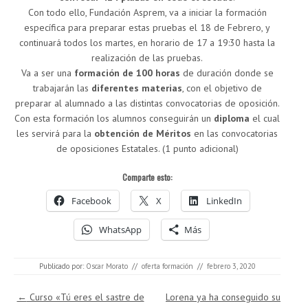
Con todo ello, Fundación Asprem, va a iniciar la formación
específica para preparar estas pruebas el 18 de Febrero, y
continuará todos los martes, en horario de 17 a 19:30 hasta la
realización de las pruebas.
Va a ser una
formación de 100 horas
de duración donde se
trabajarán las
diferentes materias
, con el objetivo de
preparar al alumnado a las distintas convocatorias de oposición.
Con esta formación los alumnos conseguirán un
diploma
el cual
les servirá para la
obtención de Méritos
en las convocatorias
de oposiciones Estatales. (1 punto adicional)
Comparte esto:
Facebook
X
LinkedIn
WhatsApp
Más
Publicado por:
Oscar Morato
//
oferta formación
//
febrero 3, 2020
Navegación de entradas
←
Curso «Tú eres el sastre de
Lorena ya ha conseguido su