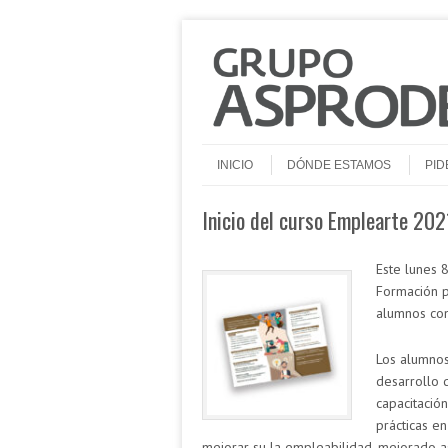
Saltar al contenido
Menú
INICIO
DÓNDE ESTAMOS
PID
Inicio del curso Emplearte 202
Este lunes 
Formación p
alumnos con
Los alumnos
desarrollo 
capacitació
prácticas e
mejorar su la empleabilidad, mejorado a