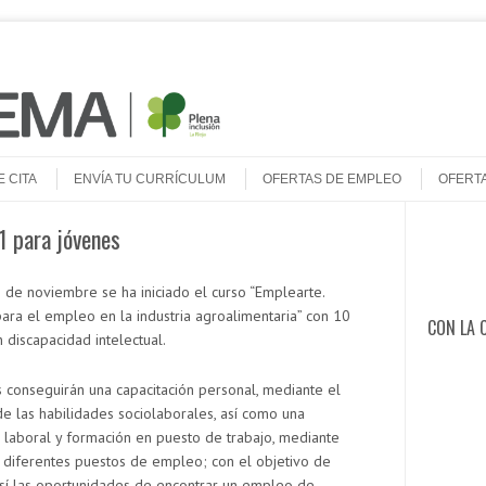
E CITA
ENVÍA TU CURRÍCULUM
OFERTAS DE EMPLEO
OFERT
1 para jóvenes
Buscar
8 de noviembre se ha iniciado el curso “Emplearte.
ara el empleo en la industria agroalimentaria” con 10
CON LA 
 discapacidad intelectual.
 conseguirán una capacitación personal, mediante el
de las habilidades sociolaborales, así como una
n laboral y formación en puesto de trabajo, mediante
n diferentes puestos de empleo; con el objetivo de
sí las oportunidades de encontrar un empleo de