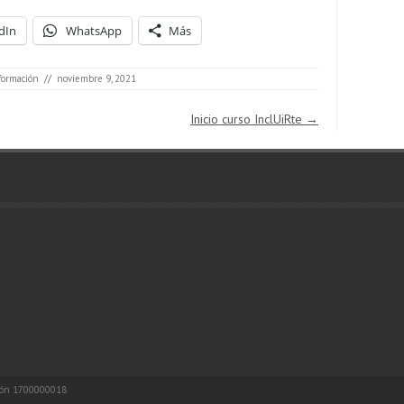
dIn
WhatsApp
Más
 formación
//
noviembre 9, 2021
Inicio curso InclUiRte
→
ión 1700000018