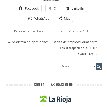
Comparte esto:
Facebook
X
LinkedIn
WhatsApp
Más
Publicado por:
Oscar Morato
//
oferta formación
//
marzo 4, 2021
Navegación de entradas
←
Academia de oposiciones
Oferta de empleo: Formador/a
con discapacidad (OFERTA
CUBIERTA)
→
Buscar
CON LA COLABORACIÓN DE: