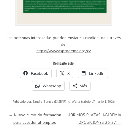
Las personas interesadas pueden enviar su candidatura a través
de:
https://www.asprodema.org/cv
Comparte esto:
Facebook
X
LinkedIn
WhatsApp
Más
Publicado por:
Sandra Blanes (DISPAR)
//
oferta trabajo
//
junio 1, 2026
Navegación de entradas
←
Nuevo curso de formación
ABRIMOS PLAZAS: ACADEMIA
para acceder al empleo
OPOSICIONES 26-27
→