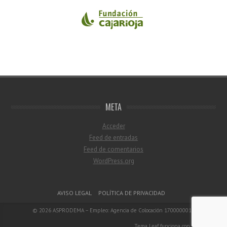
META
Acceder
Feed de entradas
Feed de comentarios
WordPress.org
Menú del pie de página
AVISO LEGAL
POLÍTICA DE PRIVACIDAD
© 2026
ASPRODEMA – Empleo: Agencia de Colocación 1700000018
Tema Leaf
funciona con
WordPress